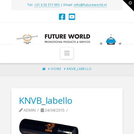
T
Tel:
+31 6 53 311 995
| Email:
info@futureworld.nl
t
W
Navigation
HOME
HOME
KNVB_LABELLO
KNVB_labello
ADMIN
24/04/2015