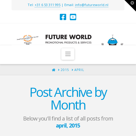
T
Tel:
+31 6 53 311 995
| Email:
info@futureworld.nl
t
W
Navigation
HOME
2015
APRIL
Post Archive by
Month
Below you'll find a list of all posts from
april, 2015