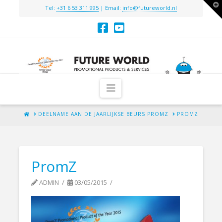
T
Tel:
+31 6 53 311 995
| Email:
info@futureworld.nl
t
W
Navigation
HOME
DEELNAME AAN DE JAARLIJKSE BEURS PROMZ
PROMZ
PromZ
ADMIN
03/05/2015